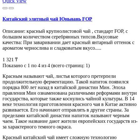
Quick View
Китайский элитный чай Юньнань FOP
Описание: красный крупнолистовой чай , стандарт FOP, с
большим количеством серебрянных типсов.Вкусовые
качества: При заваривании дает красный янтарный оттенок с
ароматом чернослива и сладковатым вкусо.....
1 321 ₸
Показано с 1 по 4 из 4 (всего страниц: 1)
Красным называют чай, листья которого претерпели
продолжительную ферментацию. Такой напиток появился
порядка 800 лет назад в китайской династии Мин. Эпоха
правления Мин ознаменована различными реформами внутри
государства, которые также коснулись чайной культуры. В 14
веке технология приготовления красного чая в Китае активно
развивается. Его начинают отправлять в другие страны. За
пределами китайской династии напиток называют черным
чаем. Такое название дают жители европейских государств из-
за характерного темного окраса.
Красный китайский чай имеет сложную технологию