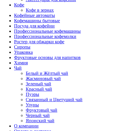
Кофе
Кофе в зернах
Кофейные автоматы
Кофемашины бытовые
Посуда для кофейни
Профессиональные кофемашины
Профессиональные кофемолки
Ростер для обжарки кофе
Сиропы
Упаковка
Фруктовые основы для напитков
Химия
Чай
Белый и Жёлтый чай
Жасминовый чай
Зеленый чай
Красный чай
Пуэры
Связанный и Цветущий чай
Улуны
Фруктовый чай
Черный чай
Японский чай
О компании