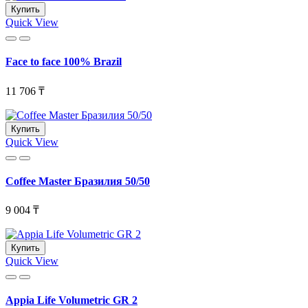
Купить
Quick View
Face to face 100% Brazil
11 706 ₸
Купить
Quick View
Coffee Master Бразилия 50/50
9 004 ₸
Купить
Quick View
Appia Life Volumetric GR 2