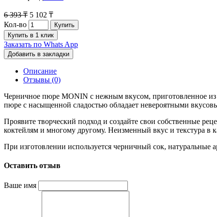
6 393 ₸
5 102 ₸
Кол-во
Купить
Купить в 1 клик
Заказать по Whats App
Добавить в закладки
Описание
Отзывы (0)
Черничное пюре MONIN с нежным вкусом, приготовленное из 
пюре с насыщенной сладостью обладает невероятными вкусовы
Проявите творческий подход и создайте свои собственные рец
коктейлям и многому другому. Неизменный вкус и текстура в к
При изготовлении используется черничный сок, натуральные ар
Оставить отзыв
Ваше имя