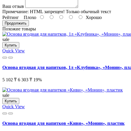
Ваш отзыв
Примечание:
HTML запрещен! Только обычный текст
Рейтинг
Плохо
Хорошо
Продолжить
Похожие товары
sale
Купить
Quick View
Основа ягодная для напитков, 1л «Клубника», «Монин», пл
5 102 ₸
6 303 ₸
19%
sale
Купить
Quick View
Основа ягодная для напитков «Киви», «Монин», пластик