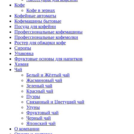
Кофе
Кофе в зернах
Кофейные автоматы
Кофемашины бытовые
Посуда для кофейни
Профессиональные кофемашины
Профессиональные кофемолки
Ростер для обжарки кофе
Сиропы
Упаковка
Фруктовые основы для напитков
Химия
Чай
Белый и Жёлтый чай
Жасминовый чай
Зеленый чай
Красный чай
Пуэры
Связанный и Цветущий чай
Улуны
Фруктовый чай
Черный чай
Японский чай
О компании